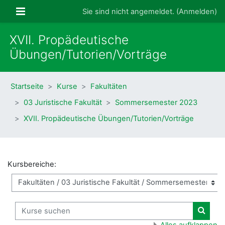
Zum Hauptinhalt
Website-Übersicht
Sie sind nicht angemeldet. (
Anmelden
)
XVII. Propädeutische
Übungen/Tutorien/Vorträge
Startseite
Kurse
Fakultäten
03 Juristische Fakultät
Sommersemester 2023
XVII. Propädeutische Übungen/Tutorien/Vorträge
Kursbereiche:
Kurse suchen
Kurse
Alles aufklappen