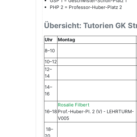
GSP 1 = Geschwister-Scholl-Platz 1
PHP 2 = Professor-Huber-Platz 2
Übersicht: Tutorien GK St
Uhr
Montag
8–10
10–12
12–
14
14–
16
Rosalie Filbert
16–18
Prof.-Huber-Pl. 2 (V) - LEHRTURM-
V005
18–
20