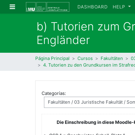
Salta al contenido principal
Panel lateral
DASHBOARD
HELP
b) Tutorien zum Gru
Engländer
Página Principal
Cursos
Fakultäten
03
4. Tutorien zu den Grundkursen im Strafre
Categorías:
Die Einschreibung in diese Moodle-K