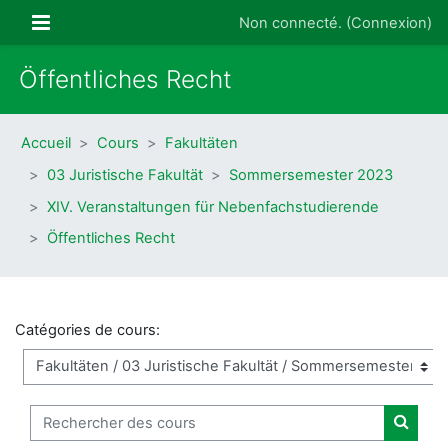
Passer au contenu principal
Panneau latéral
Non connecté. (
Connexion
)
Öffentliches Recht
Accueil
Cours
Fakultäten
03 Juristische Fakultät
Sommersemester 2023
XIV. Veranstaltungen für Nebenfachstudierende
Öffentliches Recht
Catégories de cours:
Rechercher des cours
Recher