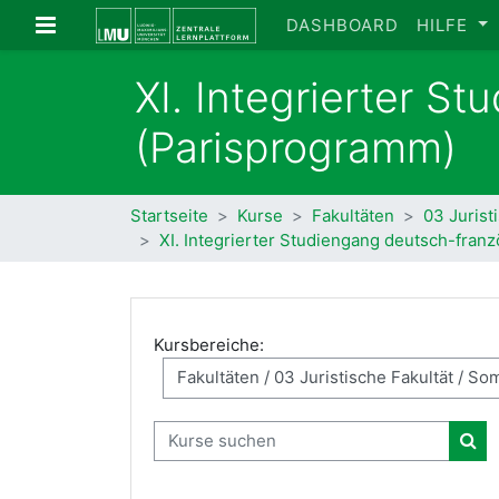
Zum Hauptinhalt
Website-Übersicht
DASHBOARD
HILFE
XI. Integrierter S
(Parisprogramm)
Startseite
Kurse
Fakultäten
03 Jurist
XI. Integrierter Studiengang deutsch-fran
Kursbereiche:
Kurse suchen
Kur