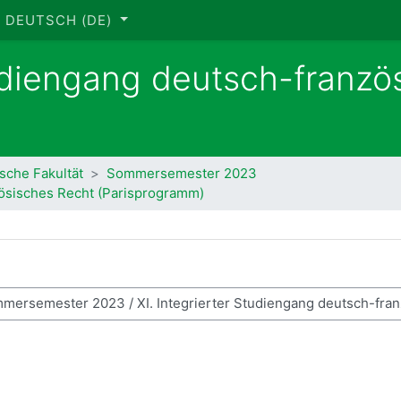
DEUTSCH ‎(DE)‎
tudiengang deutsch-franzö
ische Fakultät
Sommersemester 2023
zösisches Recht (Parisprogramm)
se suchen