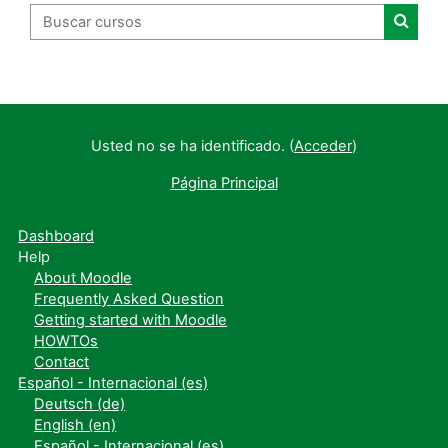
Buscar cursos
Buscar
Usted no se ha identificado. (
Acceder
)
Página Principal
Dashboard
Help
About Moodle
Frequently Asked Question
Getting started with Moodle
HOWTOs
Contact
Español - Internacional ‎(es)‎
Deutsch ‎(de)‎
English ‎(en)‎
Español - Internacional ‎(es)‎