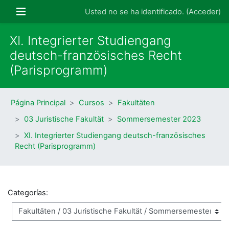
Salta al contenido principal
Panel lateral
Usted no se ha identificado. (
Acceder
)
XI. Integrierter Studiengang
deutsch-französisches Recht
(Parisprogramm)
Página Principal
Cursos
Fakultäten
03 Juristische Fakultät
Sommersemester 2023
XI. Integrierter Studiengang deutsch-französisches
Recht (Parisprogramm)
Categorías: