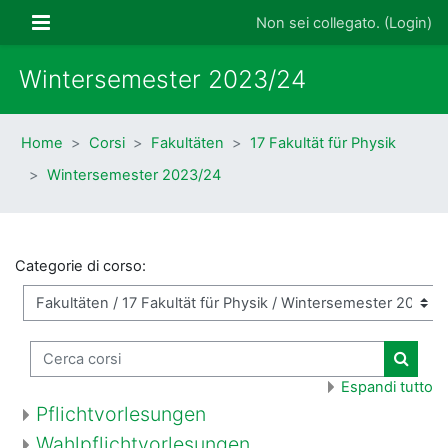
Vai al contenuto principale
Pannello laterale
Non sei collegato. (
Login
)
Wintersemester 2023/24
Home
Corsi
Fakultäten
17 Fakultät für Physik
Wintersemester 2023/24
Categorie di corso:
Cerca corsi
Cerca 
Espandi tutto
Pflichtvorlesungen
Wahlpflichtvorlesungen