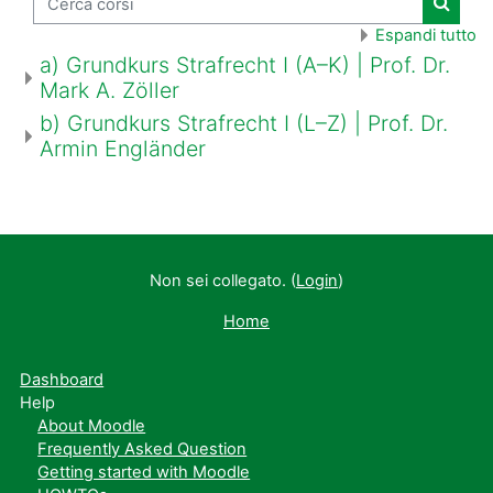
Cerca 
Espandi tutto
a) Grundkurs Strafrecht I (A–K) | Prof. Dr.
Mark A. Zöller
b) Grundkurs Strafrecht I (L–Z) | Prof. Dr.
Armin Engländer
Non sei collegato. (
Login
)
Home
Dashboard
Help
About Moodle
Frequently Asked Question
Getting started with Moodle