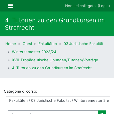
Vai al contenuto principale
Pannello laterale
Non sei collegato. (
Login
)
4. Tutorien zu den Grundkursen im
Strafrecht
Home
Corsi
Fakultäten
03 Juristische Fakultät
Wintersemester 2023/24
XVII. Propädeutische Übungen/Tutorien/Vorträge
4. Tutorien zu den Grundkursen im Strafrecht
Categorie di corso:
Cerca corsi