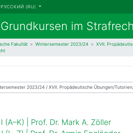
РУССКИЙ ‎(RU)‎
 Grundkursen im Strafrech
ische Fakultät
Wintersemester 2023/24
XVII. Propädeuti
cht
ск курса
 (A–K) | Prof. Dr. Mark A. Zöller