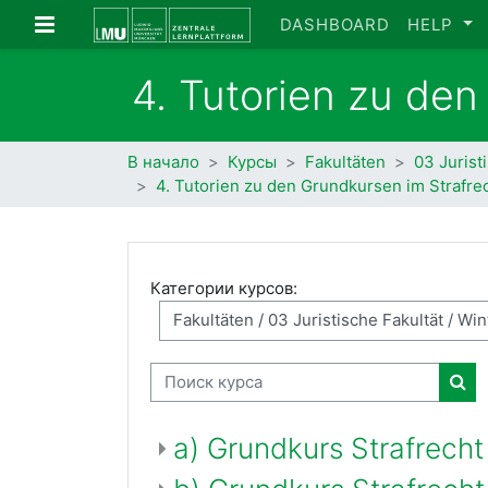
Перейти к основному содержанию
Боковая панель
DASHBOARD
HELP
4. Tutorien zu den
В начало
Курсы
Fakultäten
03 Jurist
4. Tutorien zu den Grundkursen im Strafre
Категории курсов:
Поиск курса
Пои
a) Grundkurs Strafrecht I