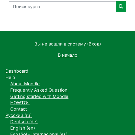
Поиск курса
Поиск
Вы не вошли в систему (
Вход
)
В начало
Dashboard
Help
About Moodle
Frequently Asked Question
Getting started with Moodle
HOWTOs
Contact
Русский ‎(ru)‎
Deutsch ‎(de)‎
English ‎(en)‎
Español - Internacional ‎(es)‎