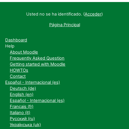
Usted no se ha identificado. (
Acceder
)
Página Principal
Dashboard
Help
About Moodle
Frequently Asked Question
Getting started with Moodle
HOWTOs
Contact
Español - Internacional ‎(es)‎
Deutsch ‎(de)‎
English ‎(en)‎
Español - Internacional ‎(es)‎
Français ‎(fr)‎
Italiano ‎(it)‎
Русский ‎(ru)‎
Українська ‎(uk)‎