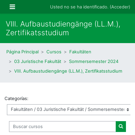
Salta al contenido principal
Panel lateral
Usted no se ha identificado. (
Acceder
)
VIII. Aufbaustudiengänge (LL.M.),
Zertifikatsstudium
Página Principal
Cursos
Fakultäten
03 Juristische Fakultät
Sommersemester 2024
VIII. Aufbaustudiengänge (LL.M.), Zertifikatsstudium
Categorías:
Buscar cursos
Buscar