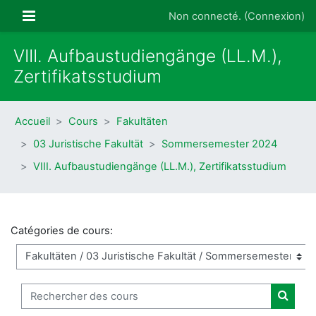
Passer au contenu principal
Panneau latéral
Non connecté. (
Connexion
)
VIII. Aufbaustudiengänge (LL.M.),
Zertifikatsstudium
Accueil
Cours
Fakultäten
03 Juristische Fakultät
Sommersemester 2024
VIII. Aufbaustudiengänge (LL.M.), Zertifikatsstudium
Catégories de cours:
Rechercher des cours
Recher