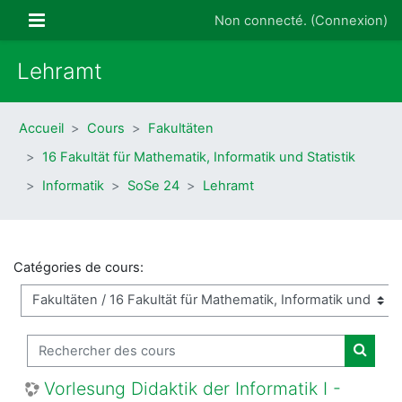
Passer au contenu principal
Panneau latéral
Non connecté. (
Connexion
)
Lehramt
Accueil
Cours
Fakultäten
16 Fakultät für Mathematik, Informatik und Statistik
Informatik
SoSe 24
Lehramt
Catégories de cours:
Rechercher des cours
Recher
Vorlesung Didaktik der Informatik I -