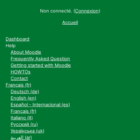
Non connecté. (
Connexion
)
Accueil
Dashboard
Help
About Moodle
Frequently Asked Question
Getting started with Moodle
HOWTOs
Contact
Français ‎(fr)‎
Deutsch ‎(de)‎
English ‎(en)‎
Español - Internacional ‎(es)‎
Français ‎(fr)‎
Italiano ‎(it)‎
Русский ‎(ru)‎
Українська ‎(uk)‎
العربية ‎(ar)‎