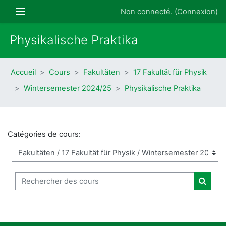
Passer au contenu principal
Panneau latéral
Non connecté. (
Connexion
)
Physikalische Praktika
Accueil
Cours
Fakultäten
17 Fakultät für Physik
Wintersemester 2024/25
Physikalische Praktika
Catégories de cours:
Rechercher des cours
Recher