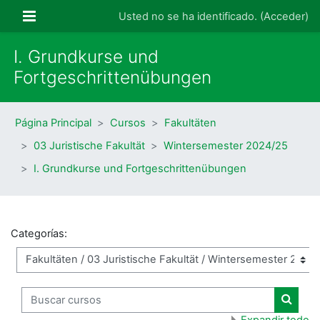
Salta al contenido principal
Panel lateral
Usted no se ha identificado. (
Acceder
)
I. Grundkurse und
Fortgeschrittenübungen
Página Principal
Cursos
Fakultäten
03 Juristische Fakultät
Wintersemester 2024/25
I. Grundkurse und Fortgeschrittenübungen
Categorías:
Buscar cursos
Buscar
Expandir todo