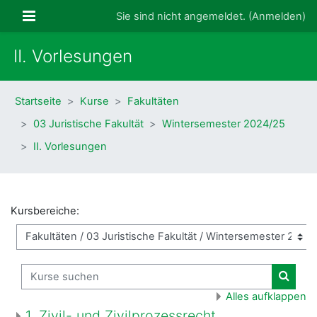
Zum Hauptinhalt
Website-Übersicht
Sie sind nicht angemeldet. (
Anmelden
)
II. Vorlesungen
Startseite
Kurse
Fakultäten
03 Juristische Fakultät
Wintersemester 2024/25
II. Vorlesungen
Kursbereiche:
Kurse suchen
Kurse
Alles aufklappen
1. Zivil- und Zivilprozessrecht