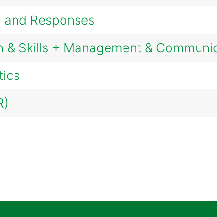
s and Responses
n & Skills + Management & Communic
tics
R)