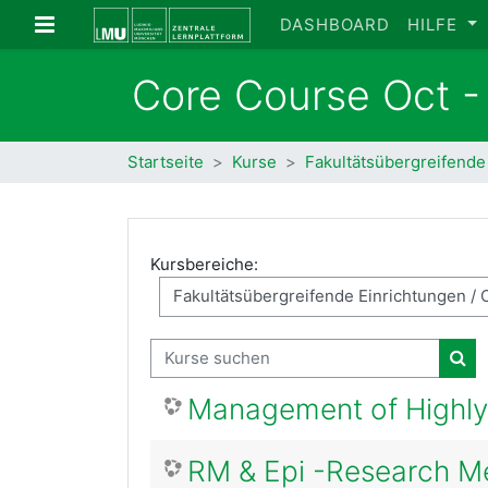
Zum Hauptinhalt
Website-Übersicht
DASHBOARD
HILFE
Core Course Oct 
Startseite
Kurse
Fakultätsübergreifende
Kursbereiche:
Kurse suchen
Kur
Management of Highly 
RM & Epi -Research M