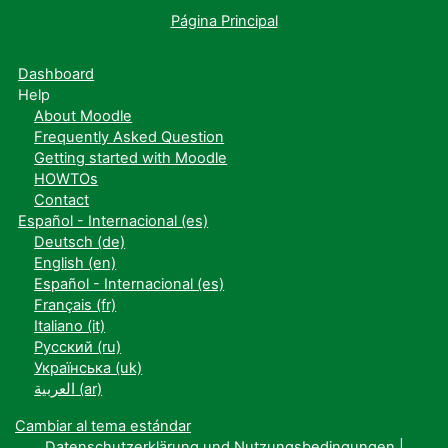
Página Principal
Dashboard
Help
About Moodle
Frequently Asked Question
Getting started with Moodle
HOWTOs
Contact
Español - Internacional ‎(es)‎
Deutsch ‎(de)‎
English ‎(en)‎
Español - Internacional ‎(es)‎
Français ‎(fr)‎
Italiano ‎(it)‎
Русский ‎(ru)‎
Українська ‎(uk)‎
العربية ‎(ar)‎
Cambiar al tema estándar
Datenschutzerklärung und Nutzungsbedingungen
|