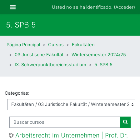
Salta al contenido principal
Panel lateral
Usted no se ha identificado. (
Acceder
)
5. SPB 5
Página Principal
Cursos
Fakultäten
03 Juristische Fakultät
Wintersemester 2024/25
IX. Schwerpunktbereichsstudium
5. SPB 5
Categorías:
Buscar cursos
Buscar
Arbeitsrecht im Unternehmen | Prof. Dr.