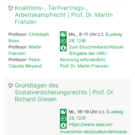
Koalitions-, Tarifvertrags-,
Arbeitskampfrecht | Prof. Dr. Martin
Franzen
Profesor:
Christoph
Mo., 8-11 Uhr c.t. (
Ludwig
Boes
28, 124
)
Profesor:
Martin
Zum Einschreibeschlüssel
Franzen
(Eingabe der LMU-
Profesor:
Petra-
Kennung erforderlich)
Claudia Weyand
Prof. Dr. Martin Franzen
Grundlagen des
Sozialversicherungsrechts | Prof. Dr.
Richard Giesen
Mi., 16-19 Uhr c.t. (
Ludwig
28, 123
)
https://www.zaar.uni-
muenchen.de/studium/lehrveransta