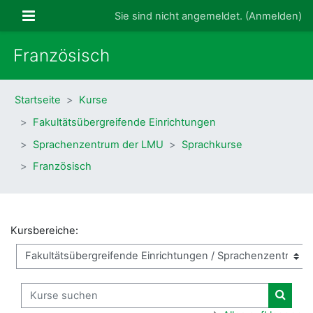
Zum Hauptinhalt
Website-Übersicht
Sie sind nicht angemeldet. (
Anmelden
)
Französisch
Startseite
Kurse
Fakultätsübergreifende Einrichtungen
Sprachenzentrum der LMU
Sprachkurse
Französisch
Kursbereiche:
Kurse suchen
Kurse