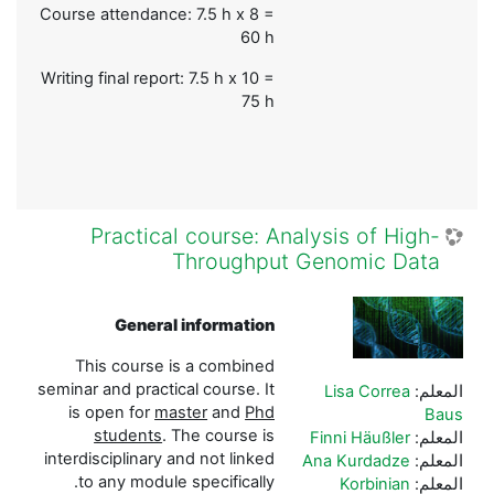
Course attendance: 7.5 h x 8 =
60 h
Writing final report: 7.5 h x 10 =
75 h
Practical course: Analysis of High-
Throughput Genomic Data
General information
This course is a combined
seminar and practical course. It
المعلم:
Lisa Correa
is open for
master
and
Phd
Baus
students
. The course is
المعلم:
Finni Häußler
interdisciplinary and not linked
المعلم:
Ana Kurdadze
to any module specifically.
المعلم:
Korbinian