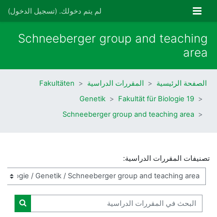
خطى إلى المحتوى الرئيسي
واجهة جانبية
لم يتم دخولك. (
تسجيل الدخول
)
Schneeberger group and teaching
area
الصفحة الرئيسية
المقررات الدراسية
Fakultäten
Genetik
19 Fakultät für Biologie
Schneeberger group and teaching area
تصنيفات المقررات الدراسية:
البحث في المقررات الدراسية
البحث ف