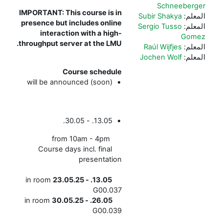
Schneeberger
IMPORTANT: This course is in
المعلم:
Subir Shakya
presence but includes online
المعلم:
Sergio Tusso
interaction with a high-
Gomez
throughput server at the LMU.
المعلم:
Raúl Wijfjes
المعلم:
Jochen Wolf
Course schedule
will be announced (soon)
13.05. - 30.05.
from 10am - 4pm
Course days incl. final
presentation
in room
13.05. - 23.05.25
G00.037
in room
26.05. - 30.05.25
G00.039