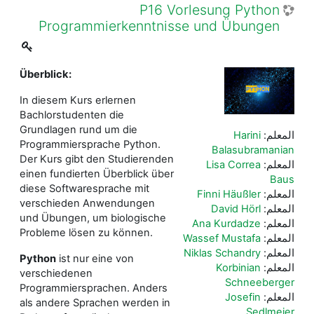
P16 Vorlesung Python
Programmierkenntnisse und Übungen
Überblick:
In diesem Kurs erlernen
Bachlorstudenten die
Grundlagen rund um die
المعلم:
Harini
Programmiersprache Python.
Balasubramanian
Der Kurs gibt den Studierenden
المعلم:
Lisa Correa
einen fundierten Überblick über
Baus
diese Softwaresprache mit
المعلم:
Finni Häußler
verschieden Anwendungen
المعلم:
David Hörl
und Übungen, um biologische
المعلم:
Ana Kurdadze
Probleme lösen zu können.
المعلم:
Wassef Mustafa
المعلم:
Niklas Schandry
Python
ist nur eine von
المعلم:
Korbinian
verschiedenen
Schneeberger
Programmiersprachen. Anders
المعلم:
Josefin
als andere Sprachen werden in
Sedlmeier