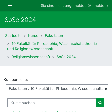
Zum Hauptinhalt
Website-Übersicht
Sie sind nicht angemeldet. (
Anmelden
)
SoSe 2024
Startseite
Kurse
Fakultäten
10 Fakultät für Philosophie, Wissenschaftstheorie
und Religionswissenschaft
Religionswissenschaft
SoSe 2024
Kursbereiche:
Kurse suchen
Kurse