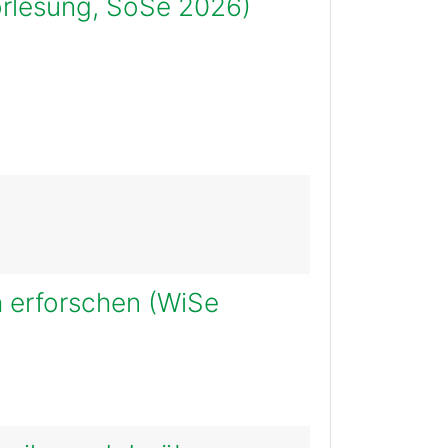
orlesung, SoSe 2026)
 erforschen (WiSe