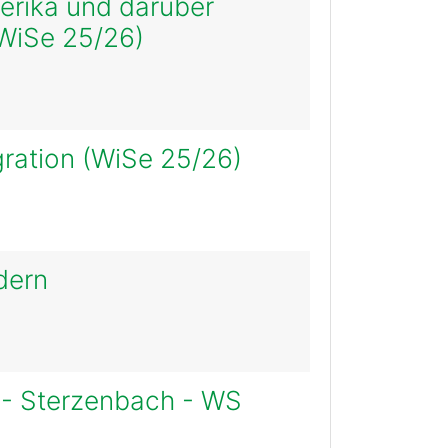
merika und darüber
(WiSe 25/26)
gration (WiSe 25/26)
dern
g - Sterzenbach - WS