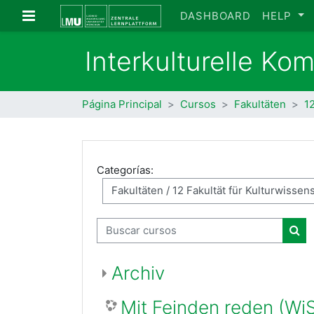
Salta al contenido principal
Panel lateral
DASHBOARD
HELP
Interkulturelle Ko
Página Principal
Cursos
Fakultäten
1
Categorías:
Buscar cursos
Bus
Archiv
Mit Feinden reden (Wi