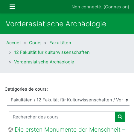
Passer au contenu principal
Panneau latéral
Non connecté. (
Connexion
)
Vorderasiatische Archäologie
Accueil
Cours
Fakultäten
12 Fakultät für Kulturwissenschaften
Vorderasiatische Archäologie
Catégories de cours:
Rechercher des cours
Recher
Die ersten Monumente der Menschheit –