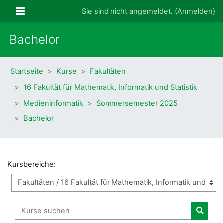
Zum Hauptinhalt
Website-Übersicht
Sie sind nicht angemeldet. (
Anmelden
)
Bachelor
Startseite
Kurse
Fakultäten
16 Fakultät für Mathematik, Informatik und Statistik
Medieninformatik
Sommersemester 2025
Bachelor
Kursbereiche:
Kurse suchen
Kurse