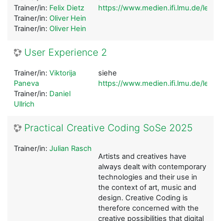
Trainer/in:
Felix Dietz
https://www.medien.ifi.lmu.de/leh
Trainer/in:
Oliver Hein
Trainer/in:
Oliver Hein
User Experience 2
Trainer/in:
Viktorija
siehe
Paneva
https://www.medien.ifi.lmu.de/lehr
Trainer/in:
Daniel
Ullrich
Practical Creative Coding SoSe 2025
Trainer/in:
Julian Rasch
Artists and creatives have
always dealt with contemporary
technologies and their use in
the context of art, music and
design. Creative Coding is
therefore concerned with the
creative possibilities that digital