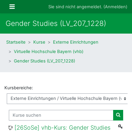
Zum Hauptinhalt
Website-Übersicht
Sie sind nicht angemeldet. (
Anmelden
)
Gender Studies (LV_207_1228)
Startseite
Kurse
Externe Einrichtungen
Virtuelle Hochschule Bayern (vhb)
Gender Studies (LV_207_1228)
Kursbereiche:
Kurse suchen
Kurse
[26SoSe] vhb-Kurs: Gender Studies