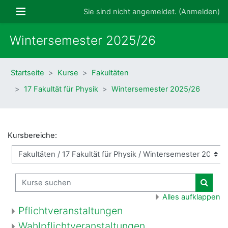
Zum Hauptinhalt
Website-Übersicht
Sie sind nicht angemeldet. (
Anmelden
)
Wintersemester 2025/26
Startseite
Kurse
Fakultäten
17 Fakultät für Physik
Wintersemester 2025/26
Kursbereiche:
Kurse suchen
Kurse
Alles aufklappen
Pflichtveranstaltungen
Wahlpflichtveranstaltungen