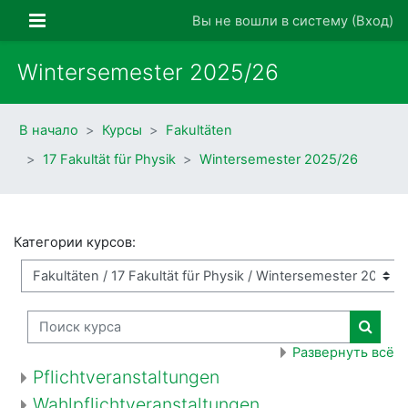
Перейти к основному содержанию
Боковая панель
Вы не вошли в систему (
Вход
)
Wintersemester 2025/26
В начало
Курсы
Fakultäten
17 Fakultät für Physik
Wintersemester 2025/26
Категории курсов:
Поиск курса
Поиск
Развернуть всё
Pflichtveranstaltungen
Wahlpflichtveranstaltungen