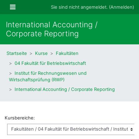
Zum Hauptinhalt
Website-Übersicht
Sie sind nicht angemeldet. (
Anmelden
)
International Accounting /
Corporate Reporting
Startseite
Kurse
Fakultäten
04 Fakultät für Betriebswirtschaft
Institut für Rechnungswesen und
Wirtschaftsprüfung (RWP)
International Accounting / Corporate Reporting
Kursbereiche: