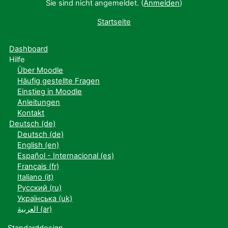
Sie sind nicht angemeldet. (
Anmelden
)
Startseite
Dashboard
Hilfe
Über Moodle
Häufig gestellte Fragen
Einstieg in Moodle
Anleitungen
Kontakt
Deutsch ‎(de)‎
Deutsch ‎(de)‎
English ‎(en)‎
Español - Internacional ‎(es)‎
Français ‎(fr)‎
Italiano ‎(it)‎
Русский ‎(ru)‎
Українська ‎(uk)‎
العربية ‎(ar)‎