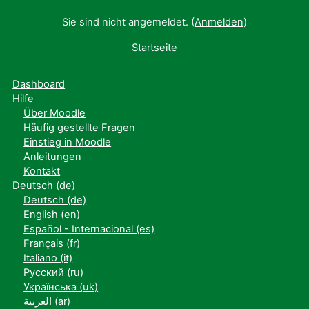
Sie sind nicht angemeldet. (
Anmelden
)
Startseite
Dashboard
Hilfe
Über Moodle
Häufig gestellte Fragen
Einstieg in Moodle
Anleitungen
Kontakt
Deutsch ‎(de)‎
Deutsch ‎(de)‎
English ‎(en)‎
Español - Internacional ‎(es)‎
Français ‎(fr)‎
Italiano ‎(it)‎
Русский ‎(ru)‎
Українська ‎(uk)‎
العربية ‎(ar)‎