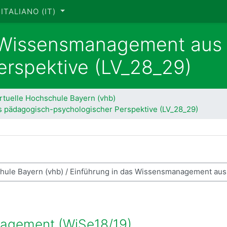
ITALIANO ‎(IT)‎
s Wissensmanagement aus
erspektive (LV_28_29)
rtuelle Hochschule Bayern (vhb)
 pädagogisch-psychologischer Perspektive (LV_28_29)
ca corsi
agement (WiSe18/19)