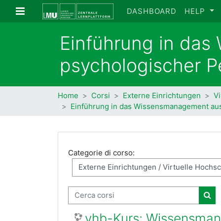
Vai al contenuto principale
Pannello laterale
DASHBOARD
HELP
Einführung in da
psychologischer P
Home
Corsi
Externe Einrichtungen
Vi
Einführung in das Wissensmanagement aus
Categorie di corso:
Cerca corsi
Cer
vhb-Kurs: Wissensman