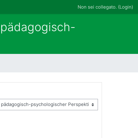
Non sei collegato. (
Login
)
 pädagogisch-