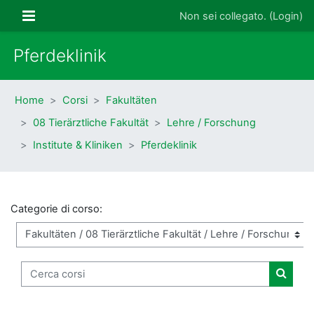
Vai al contenuto principale
Pannello laterale
Non sei collegato. (
Login
)
Pferdeklinik
Home
Corsi
Fakultäten
08 Tierärztliche Fakultät
Lehre / Forschung
Institute & Kliniken
Pferdeklinik
Categorie di corso:
Cerca corsi
Cerca 