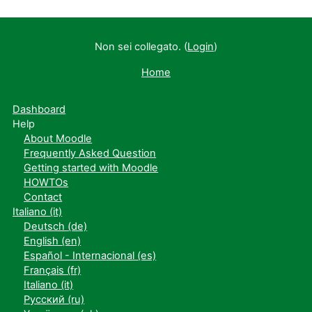
Non sei collegato. (
Login
)
Home
Dashboard
Help
About Moodle
Frequently Asked Question
Getting started with Moodle
HOWTOs
Contact
Italiano ‎(it)‎
Deutsch ‎(de)‎
English ‎(en)‎
Español - Internacional ‎(es)‎
Français ‎(fr)‎
Italiano ‎(it)‎
Русский ‎(ru)‎