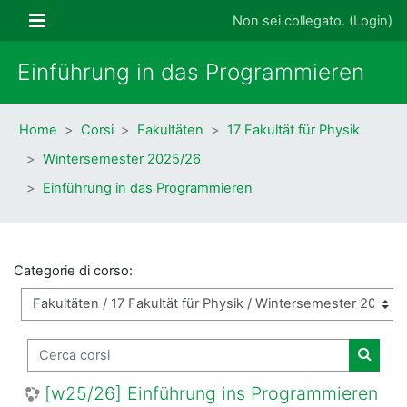
Vai al contenuto principale
Pannello laterale
Non sei collegato. (
Login
)
Einführung in das Programmieren
Home
Corsi
Fakultäten
17 Fakultät für Physik
Wintersemester 2025/26
Einführung in das Programmieren
Categorie di corso:
Cerca corsi
Cerca 
[w25/26] Einführung ins Programmieren