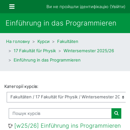
Перейти до головного вмісту
Бокова панель
Ви не пройшли ідентифікацію (
Увійти
)
Einführung in das Programmieren
На головну
Курси
Fakultäten
17 Fakultät für Physik
Wintersemester 2025/26
Einführung in das Programmieren
Категорії курсів:
Пошук курсів
Пошук 
[w25/26] Einführung ins Programmieren