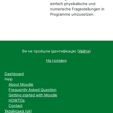
einfach physikalische und
numerische Fragestellungen in
Programme umzusetzen.
Ви не пройшли ідентифікацію (
Увійти
)
На головну
Dashboard
Help
About Moodle
Frequently Asked Question
Getting started with Moodle
HOWTOs
Contact
Українська ‎(uk)‎