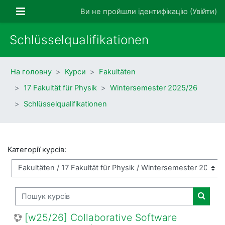
Перейти до головного вмісту
Бокова панель
Ви не пройшли ідентифікацію (
Увійти
)
Schlüsselqualifikationen
На головну
Курси
Fakultäten
17 Fakultät für Physik
Wintersemester 2025/26
Schlüsselqualifikationen
Категорії курсів:
Пошук курсів
Пошук 
[w25/26] Collaborative Software