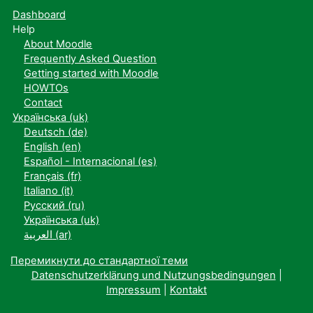
Dashboard
Help
About Moodle
Frequently Asked Question
Getting started with Moodle
HOWTOs
Contact
Українська ‎(uk)‎
Deutsch ‎(de)‎
English ‎(en)‎
Español - Internacional ‎(es)‎
Français ‎(fr)‎
Italiano ‎(it)‎
Русский ‎(ru)‎
Українська ‎(uk)‎
العربية ‎(ar)‎
Перемикнути до стандартної теми
Datenschutzerklärung und Nutzungsbedingungen
|
Impressum
|
Kontakt