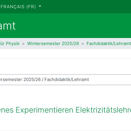
FRANÇAIS ‎(FR)‎
amt
für Physik
Wintersemester 2025/26
Fachdidaktik/Lehramt
hercher des cours
es Experimentieren Elektrizitätslehr