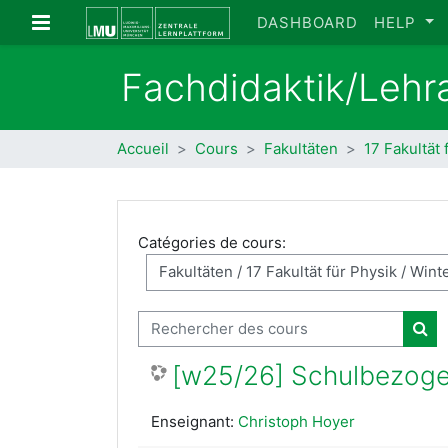
Passer au contenu principal
Panneau latéral
DASHBOARD
HELP
Fachdidaktik/Lehr
Accueil
Cours
Fakultäten
17 Fakultät 
Catégories de cours:
Rechercher des cours
Rec
[w25/26] Schulbezogen
Enseignant:
Christoph Hoyer