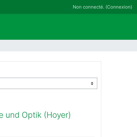
Non connecté. (
Connexion
)
e und Optik (Hoyer)