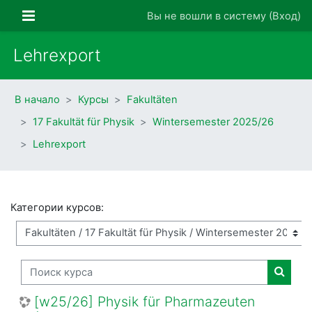
Перейти к основному содержанию
Боковая панель
Вы не вошли в систему (
Вход
)
Lehrexport
В начало
Курсы
Fakultäten
17 Fakultät für Physik
Wintersemester 2025/26
Lehrexport
Категории курсов:
Поиск курса
Поиск
[w25/26] Physik für Pharmazeuten