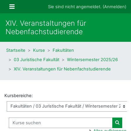
Zum Hauptinhalt
Website-Übersicht
Sie sind nicht angemeldet. (
Anmelden
)
XIV. Veranstaltungen für
Nebenfachstudierende
Startseite
Kurse
Fakultäten
03 Juristische Fakultät
Wintersemester 2025/26
XIV. Veranstaltungen für Nebenfachstudierende
Kursbereiche:
Kurse suchen
Kurse
Alles aufklappen