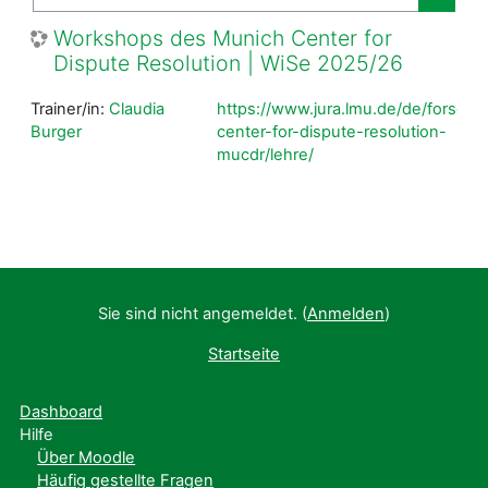
Kurse
Workshops des Munich Center for
Dispute Resolution | WiSe 2025/26
Trainer/in:
Claudia
https://www.jura.lmu.de/de/forsch
Burger
center-for-dispute-resolution-
mucdr/lehre/
Sie sind nicht angemeldet. (
Anmelden
)
Startseite
Dashboard
Hilfe
Über Moodle
Häufig gestellte Fragen