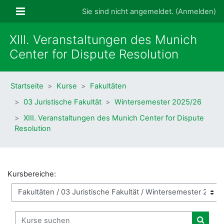
Zum Hauptinhalt
Website-Übersicht
Sie sind nicht angemeldet. (
Anmelden
)
XIII. Veranstaltungen des Munich
Center for Dispute Resolution
Startseite
Kurse
Fakultäten
03 Juristische Fakultät
Wintersemester 2025/26
XIII. Veranstaltungen des Munich Center for Dispute
Resolution
Kursbereiche:
Kurse suchen