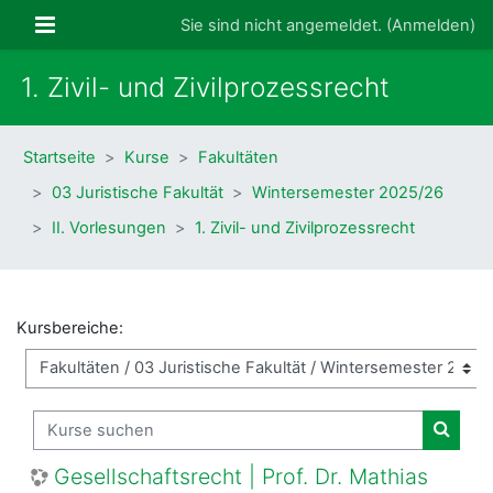
Zum Hauptinhalt
Website-Übersicht
Sie sind nicht angemeldet. (
Anmelden
)
1. Zivil- und Zivilprozessrecht
Startseite
Kurse
Fakultäten
03 Juristische Fakultät
Wintersemester 2025/26
II. Vorlesungen
1. Zivil- und Zivilprozessrecht
Kursbereiche:
Kurse suchen
Kurse
Gesellschaftsrecht | Prof. Dr. Mathias