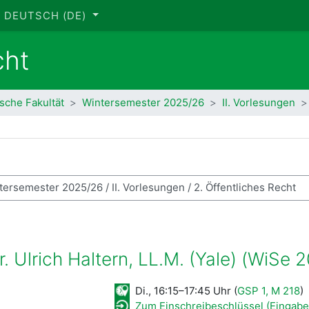
DEUTSCH ‎(DE)‎
cht
ische Fakultät
Wintersemester 2025/26
II. Vorlesungen
se suchen
Dr. Ulrich Haltern, LL.M. (Yale) (WiSe
Di., 16:15–17:45 Uhr (
GSP 1, M 218
)
Zum Einschreibeschlüssel (Eingabe