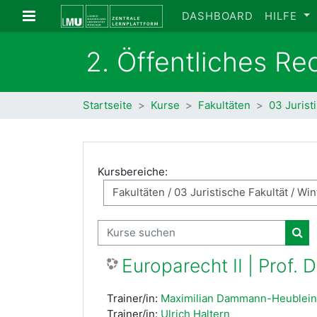
Zum Hauptinhalt
Website-Übersicht
DASHBOARD
HILFE
2. Öffentliches Re
Startseite
Kurse
Fakultäten
03 Jurist
Kursbereiche:
Kurse suchen
Kur
Europarecht II | Prof. 
Trainer/in:
Maximilian Dammann-Heublein
Trainer/in:
Ulrich Haltern