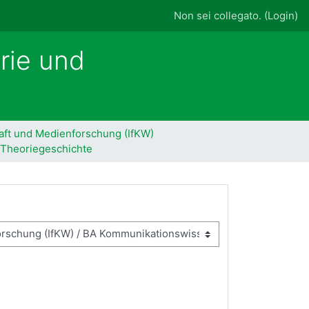
Non sei collegato. (
Login
)
rie und
aft und Medienforschung (IfKW)
 Theoriegeschichte