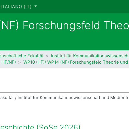
ITALIANO ‎(IT)‎
NF) Forschungsfeld Theo
e
enschaftliche Fakultät
Institut für Kommunikationswissensch
, HF/NF)
WP10 (HF)/ WP14 (NF) Forschungsfeld Theorie und
ca corsi
geschichte (SoSe 2026)