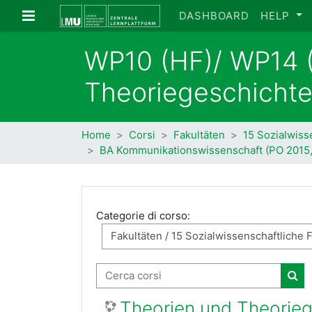
Vai al contenuto principale
Pannello laterale
DASHBOARD
HELP
WP10 (HF)/ WP14 (
Theoriegeschicht
Home
Corsi
Fakultäten
15 Sozialwiss
BA Kommunikationswissenschaft (PO 2015
Categorie di corso:
Cerca corsi
Cer
Theorien und Theorie