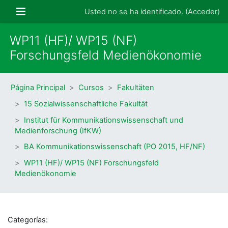
Salta al contenido principal
Panel lateral
Usted no se ha identificado. (
Acceder
)
WP11 (HF)/ WP15 (NF)
Forschungsfeld Medienökonomie
Página Principal
Cursos
Fakultäten
15 Sozialwissenschaftliche Fakultät
Institut für Kommunikationswissenschaft und
Medienforschung (IfKW)
BA Kommunikationswissenschaft (PO 2015, HF/NF)
WP11 (HF)/ WP15 (NF) Forschungsfeld
Medienökonomie
Categorías: