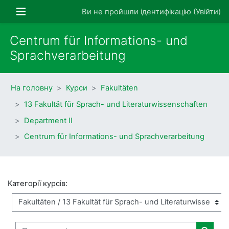
Перейти до головного вмісту
Бокова панель
Ви не пройшли ідентифікацію (
Увійти
)
Centrum für Informations- und
Sprachverarbeitung
На головну
Курси
Fakultäten
13 Fakultät für Sprach- und Literaturwissenschaften
Department II
Centrum für Informations- und Sprachverarbeitung
Категорії курсів:
Пошук курсів