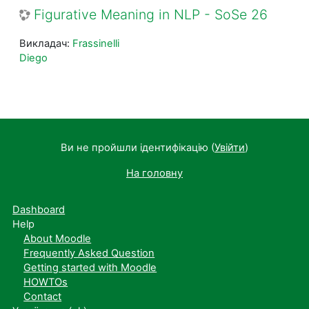
Figurative Meaning in NLP - SoSe 26
Викладач:
Frassinelli
Diego
Ви не пройшли ідентифікацію (
Увійти
)
На головну
Dashboard
Help
About Moodle
Frequently Asked Question
Getting started with Moodle
HOWTOs
Contact