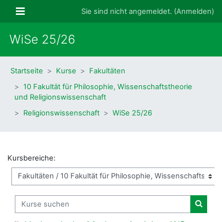
Zum Hauptinhalt
Website-Übersicht
Sie sind nicht angemeldet. (
Anmelden
)
WiSe 25/26
Startseite
Kurse
Fakultäten
10 Fakultät für Philosophie, Wissenschaftstheorie
und Religionswissenschaft
Religionswissenschaft
WiSe 25/26
Kursbereiche:
Kurse suchen
Kurse