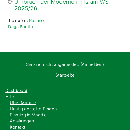
Umbruch der Moderne im Islam WS
2025/26
Trainer/in:
Rosario
Daga Portillo
Sie sind nicht angemeldet. (
Anmelden
)
Startseite
Dashboard
Hilfe
Über Moodle
Häufig gestellte Fragen
Einstieg in Moodle
Anleitungen
Kontakt