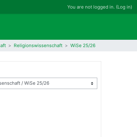
You are not logged in. (
Log in
)
aft
Religionswissenschaft
WiSe 25/26