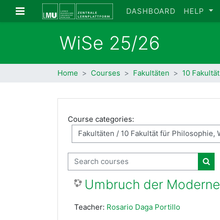
Skip to main content
Side panel
DASHBOARD
HELP
WiSe 25/26
Home
Courses
Fakultäten
10 Fakultä
Course categories:
Search courses
Sea
Umbruch der Moderne
Teacher:
Rosario Daga Portillo