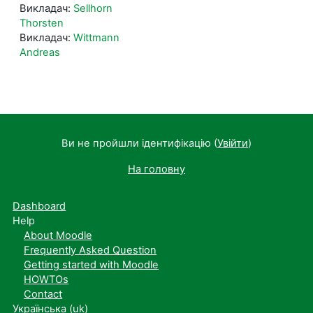
Викладач:
Sellhorn
Thorsten
Викладач:
Wittmann
Andreas
Ви не пройшли ідентифікацію (
Увійти
)
На головну
Dashboard
Help
About Moodle
Frequently Asked Question
Getting started with Moodle
HOWTOs
Contact
Українська ‎(uk)‎