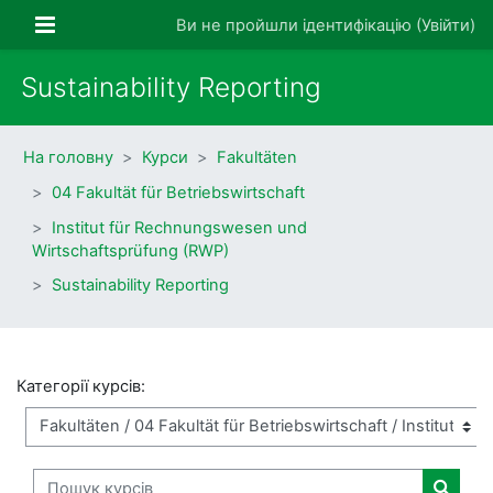
Перейти до головного вмісту
Бокова панель
Ви не пройшли ідентифікацію (
Увійти
)
Sustainability Reporting
На головну
Курси
Fakultäten
04 Fakultät für Betriebswirtschaft
Institut für Rechnungswesen und
Wirtschaftsprüfung (RWP)
Sustainability Reporting
Категорії курсів:
Пошук курсів