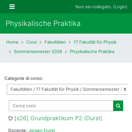
Vai al contenuto principale
Pannello laterale
Non sei collegato. (
Login
)
Physikalische Praktika
Home
Corsi
Fakultäten
17 Fakultät für Physik
Sommersemester 2026
Physikalische Praktika
Categorie di corso:
Cerca corsi
Cerca 
[s26] Grundpraktikum P2 (Durst)
Docente:
Jürgen Durst