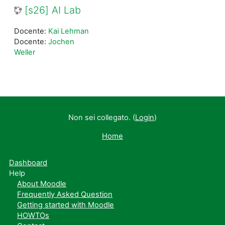
[s26] AI Lab
Docente:
Kai Lehman
Docente:
Jochen
Weller
Non sei collegato. (
Login
)
Home
Dashboard
Help
About Moodle
Frequently Asked Question
Getting started with Moodle
HOWTOs