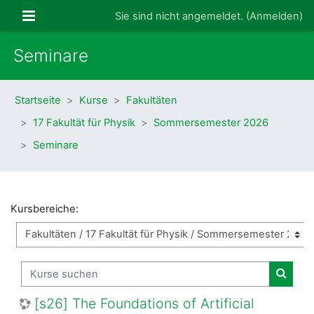
Zum Hauptinhalt
Website-Übersicht
Sie sind nicht angemeldet. (
Anmelden
)
Seminare
Startseite
Kurse
Fakultäten
17 Fakultät für Physik
Sommersemester 2026
Seminare
Kursbereiche:
Kurse suchen
Kurse
[s26] The Foundations of Artificial