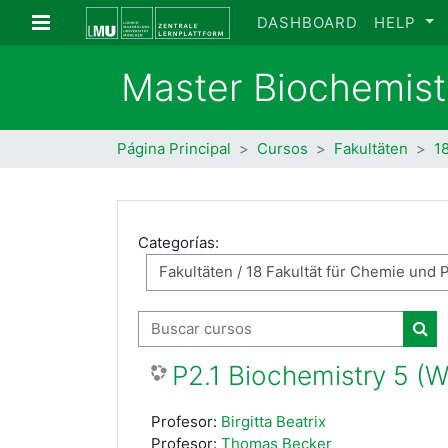
Salta al contenido principal
Panel lateral
DASHBOARD
HELP
Master Biochemist
Página Principal
Cursos
Fakultäten
1
Categorías:
Buscar cursos
Bus
P2.1 Biochemistry 5 (
Profesor:
Birgitta Beatrix
Profesor:
Thomas Becker