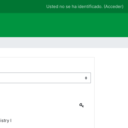
Usted no se ha identificado. (
Acceder
)
stry I