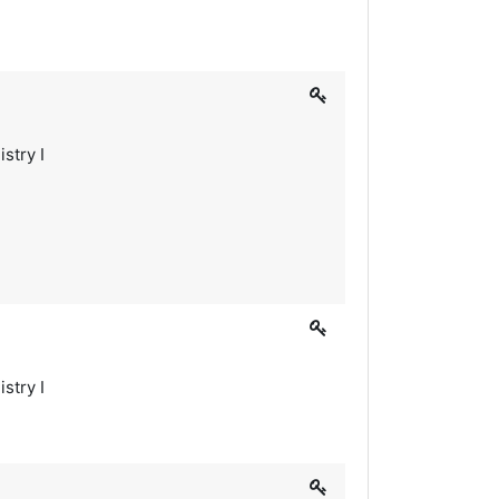
stry I
stry I