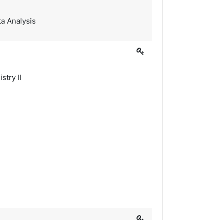
a Analysis
try II