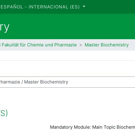
ESPAÑOL - INTERNACIONAL ‎(ES)‎
ry
8 Fakultät für Chemie und Pharmazie
Master Biochemistry
car cursos
WS)
Mandatory Module: Main Topic Biochemi