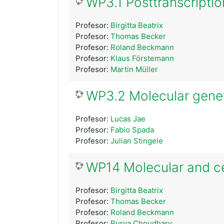
WP3.1 Posttranscriptio
Profesor:
Birgitta Beatrix
Profesor:
Thomas Becker
Profesor:
Roland Beckmann
Profesor:
Klaus Förstemann
Profesor:
Martin Müller
WP3.2 Molecular geneti
Profesor:
Lucas Jae
Profesor:
Fabio Spada
Profesor:
Julian Stingele
WP14 Molecular and cel
Profesor:
Birgitta Beatrix
Profesor:
Thomas Becker
Profesor:
Roland Beckmann
Profesor:
Purva Choudhary