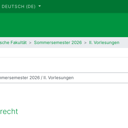
DEUTSCH ‎(DE)‎
ische Fakultät
Sommersemester 2026
II. Vorlesungen
se suchen
srecht