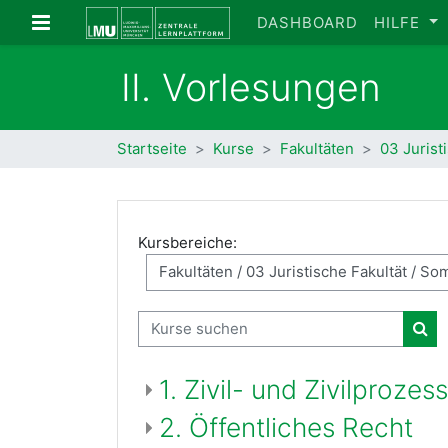
Zum Hauptinhalt
Website-Übersicht
DASHBOARD
HILFE
II. Vorlesungen
Startseite
Kurse
Fakultäten
03 Jurist
Kursbereiche:
Kurse suchen
Kur
1. Zivil- und Zivilprozes
2. Öffentliches Recht