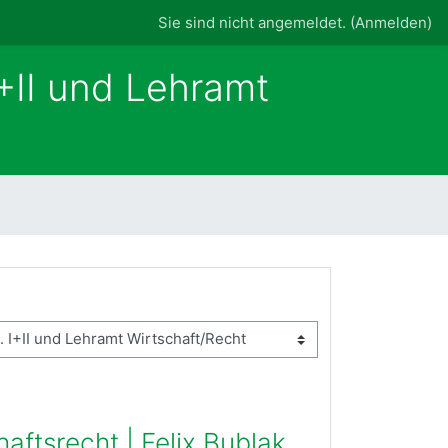
Sie sind nicht angemeldet. (
Anmelden
)
+II und Lehramt
aftsrecht | Felix Bublak