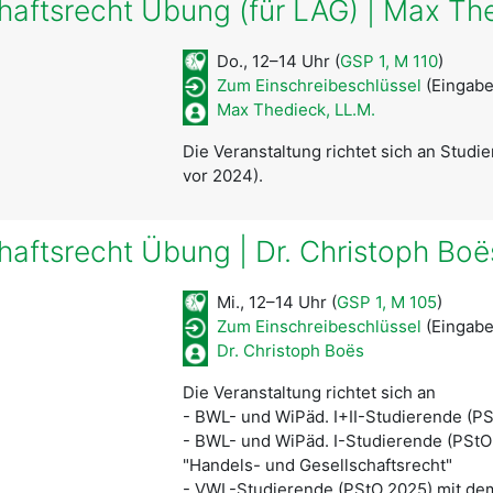
haftsrecht Übung (für LAG) | Max Th
Do., 12–14 Uhr (
GSP 1, M 110
)
Zum Einschreibeschlüssel
(Eingabe
Max Thedieck, LL.M.
Die Veranstaltung richtet sich an Stu
vor 2024).
haftsrecht Übung | Dr. Christoph Boë
Mi., 12–14 Uhr (
GSP 1, M 105
)
Zum Einschreibeschlüssel
(Eingabe
Dr. Christoph Boës
Die Veranstaltung richtet sich an
- BWL- und WiPäd. I+II-Studierende (P
- BWL- und WiPäd. I-Studierende (PStO
"Handels- und Gesellschaftsrecht"
- VWL-Studierende (PStO 2025) mit de