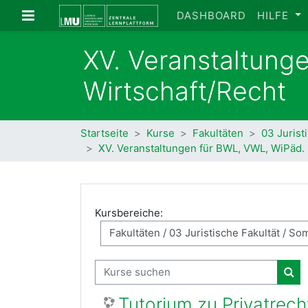
Zum Hauptinhalt
Website-Übersicht
DASHBOARD
HILFE
XV. Veranstaltung
Wirtschaft/Recht
Startseite
Kurse
Fakultäten
03 Jurist
XV. Veranstaltungen für BWL, VWL, WiPäd. 
Kursbereiche:
Kurse suchen
Kur
Tutorium zu Privatrech