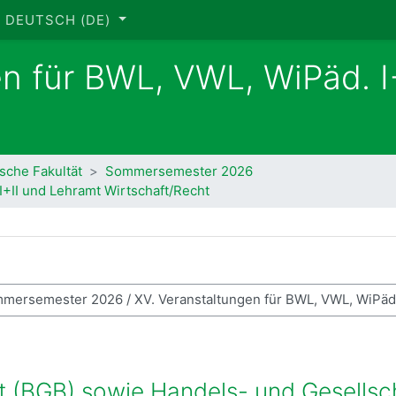
DEUTSCH ‎(DE)‎
en für BWL, VWL, WiPäd. I
ische Fakultät
Sommersemester 2026
I+II und Lehramt Wirtschaft/Recht
se suchen
t (BGB) sowie Handels- und Gesellsch